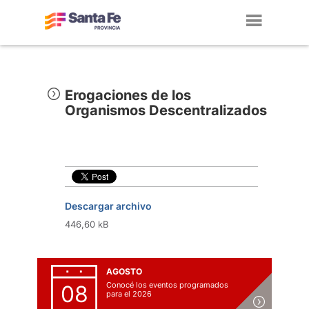
Toggl
navig
Erogaciones de los
Organismos Descentralizados
Descargar archivo
446,60 kB
AGOSTO
Conocé los eventos programados
08
para el 2026