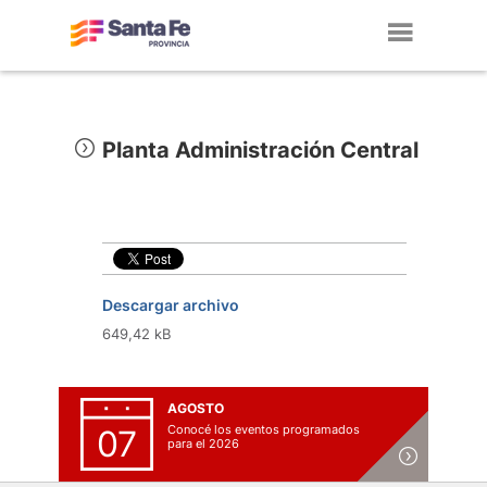
Toggl
navig
Planta Administración Central
Descargar archivo
649,42 kB
AGOSTO
Conocé los eventos programados
07
para el 2026