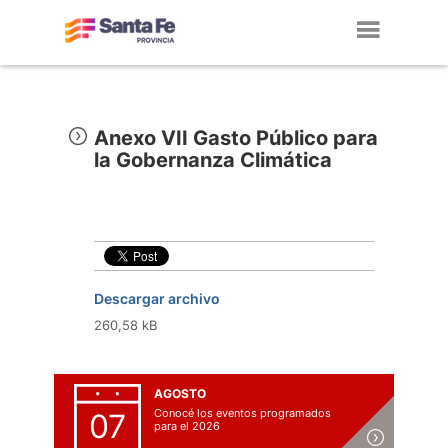
Toggl
navig
Anexo VII Gasto Público para
la Gobernanza Climática
Descargar archivo
260,58 kB
AGOSTO
Conocé los eventos programados
07
para el 2026