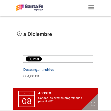
Toggl
navig
a Diciembre
Descargar archivo
664,88 kB
AGOSTO
Conocé los eventos programados
08
para el 2026