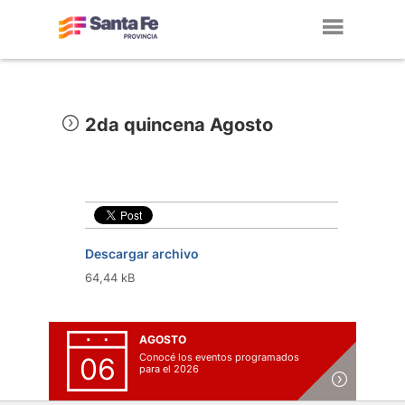
Toggl
navig
2da quincena Agosto
Descargar archivo
64,44 kB
AGOSTO
Conocé los eventos programados
06
para el 2026