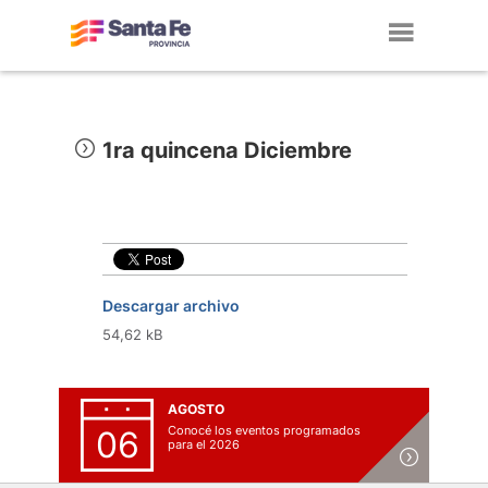
Toggl
navig
1ra quincena Diciembre
Descargar archivo
54,62 kB
AGOSTO
Conocé los eventos programados
06
para el 2026