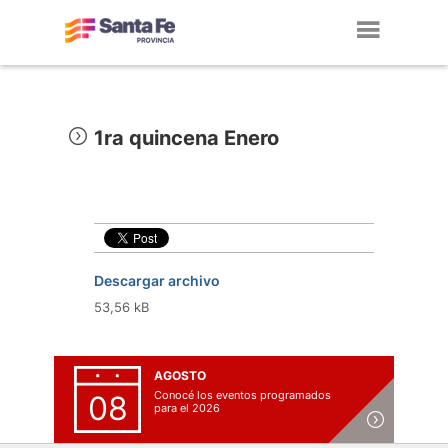
Toggl
navig
1ra quincena Enero
Descargar archivo
53,56 kB
AGOSTO
Conocé los eventos programados
08
para el 2026