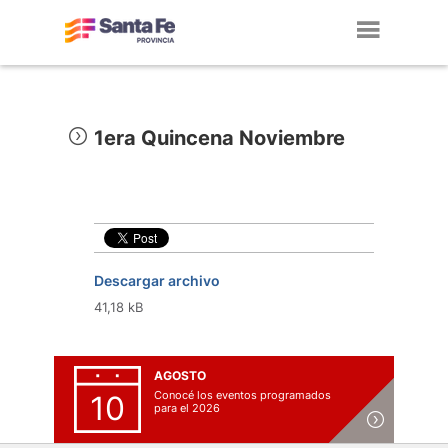
Toggl
navig
1era Quincena Noviembre
Descargar archivo
41,18 kB
AGOSTO
Conocé los eventos programados
10
para el 2026