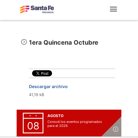
Toggl
navig
1era Quincena Octubre
Descargar archivo
41,19 kB
AGOSTO
Conocé los eventos programados
08
para el 2026