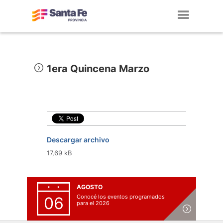
Toggl
navig
1era Quincena Marzo
Descargar archivo
17,69 kB
AGOSTO
Conocé los eventos programados
06
para el 2026