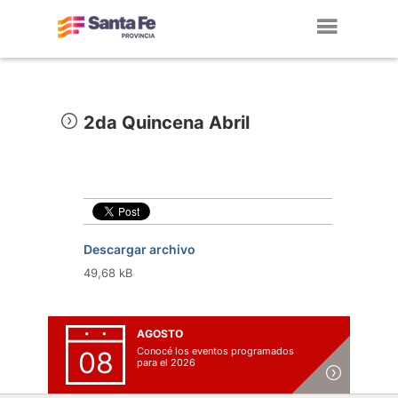
Toggl
navig
2da Quincena Abril
Descargar archivo
49,68 kB
AGOSTO
Conocé los eventos programados
08
para el 2026