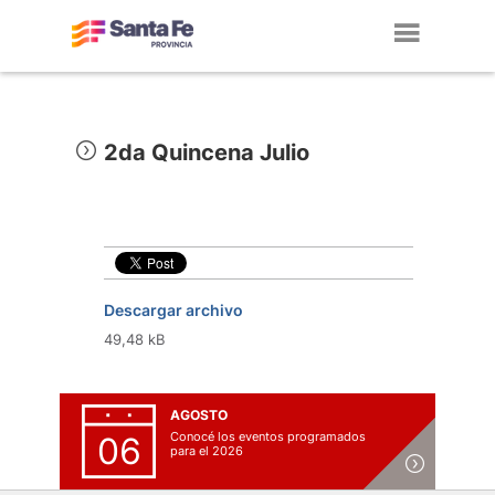
Toggl
navig
2da Quincena Julio
Descargar archivo
49,48 kB
AGOSTO
Conocé los eventos programados
06
para el 2026