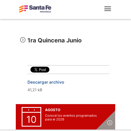
Toggl
navig
1ra Quincena Junio
Descargar archivo
41,21 kB
AGOSTO
Conocé los eventos programados
10
para el 2026