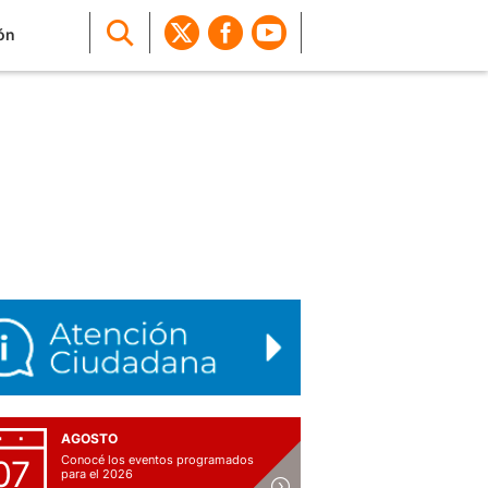
ón
AGOSTO
Conocé los eventos programados
07
para el 2026