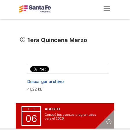
Toggl
navig
1era Quincena Marzo
Descargar archivo
41,22 kB
AGOSTO
Conocé los eventos programados
06
para el 2026