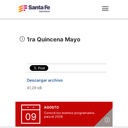
Toggl
navig
1ra Quincena Mayo
Descargar archivo
41,29 kB
AGOSTO
Conocé los eventos programados
09
para el 2026