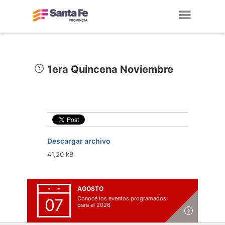
Toggl
navig
1era Quincena Noviembre
Descargar archivo
41,20 kB
AGOSTO
Conocé los eventos programados
07
para el 2026