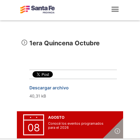
Toggl
navig
1era Quincena Octubre
Descargar archivo
40,31 kB
AGOSTO
Conocé los eventos programados
08
para el 2026