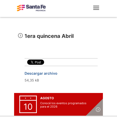
Toggl
navig
1era quincena Abril
Descargar archivo
54,35 kB
AGOSTO
Conocé los eventos programados
10
para el 2026