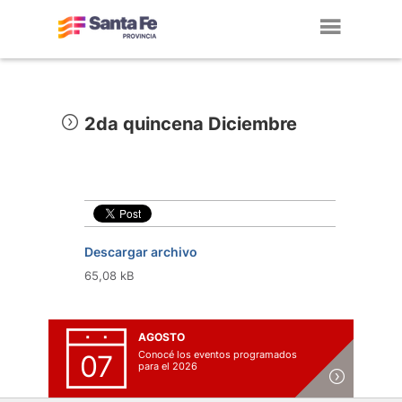
Toggl
navig
2da quincena Diciembre
Descargar archivo
65,08 kB
AGOSTO
Conocé los eventos programados
07
para el 2026