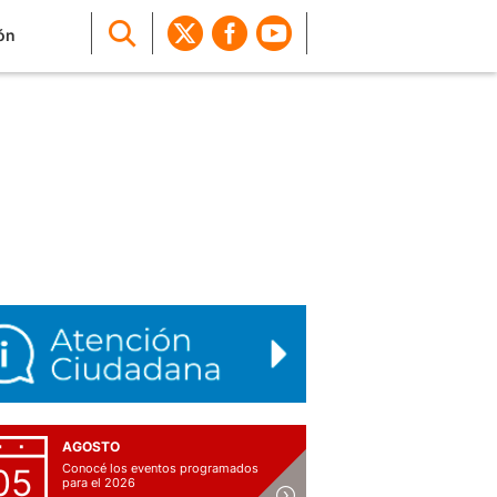
ón
AGOSTO
Conocé los eventos programados
05
para el 2026