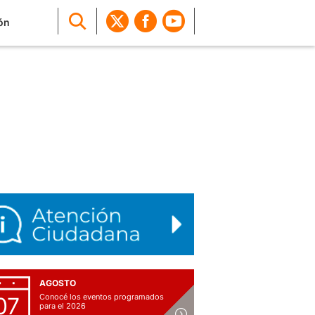
ón
AGOSTO
Conocé los eventos programados
07
para el 2026