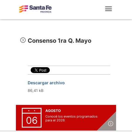
Toggl
navig
Consenso 1ra Q. Mayo
Descargar archivo
86,41 kB
AGOSTO
Conocé los eventos programados
06
para el 2026