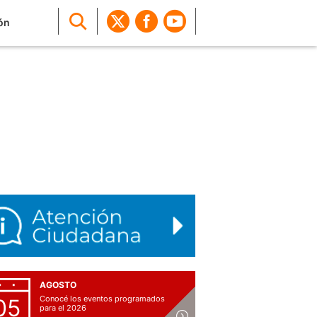
ón
AGOSTO
Conocé los eventos programados
05
para el 2026