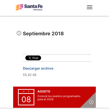
Toggl
navig
Septiembre 2018
Descargar archivo
55,42 kB
AGOSTO
Conocé los eventos programados
08
para el 2026