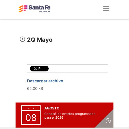
Toggl
navig
2Q Mayo
Descargar archivo
65,00 kB
AGOSTO
Conocé los eventos programados
08
para el 2026