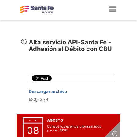
Toggl
navig
Alta servicio API-Santa Fe -
Adhesión al Débito con CBU
Descargar archivo
680,63 kB
AGOSTO
Conocé los eventos programados
08
para el 2026