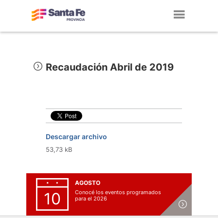
Toggl
navig
Recaudación Abril de 2019
Descargar archivo
53,73 kB
AGOSTO
Conocé los eventos programados
10
para el 2026