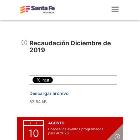
Toggl
navig
Recaudación Diciembre de
2019
Descargar archivo
53,54 kB
AGOSTO
Conocé los eventos programados
10
para el 2026