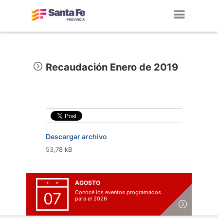
Toggl
navig
Recaudación Enero de 2019
Descargar archivo
53,78 kB
AGOSTO
Conocé los eventos programados
07
para el 2026