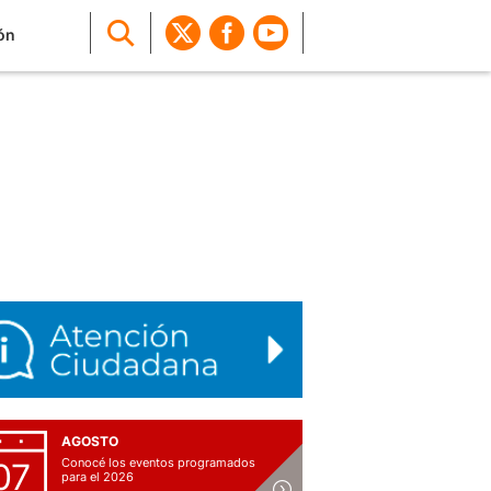
ón
AGOSTO
Conocé los eventos programados
07
para el 2026