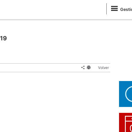
Gesti
019
Volver