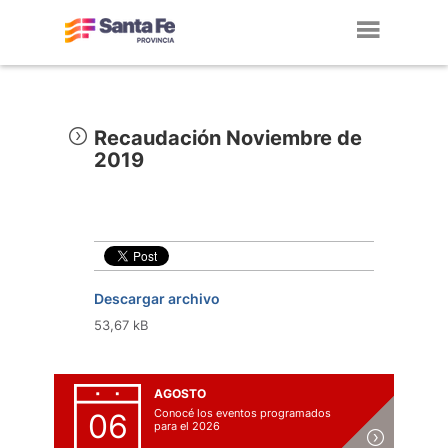
Toggl
navig
Recaudación Noviembre de
2019
Descargar archivo
53,67 kB
AGOSTO
Conocé los eventos programados
06
para el 2026