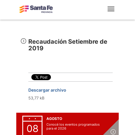
Toggl
navig
Recaudación Setiembre de
2019
Descargar archivo
53,77 kB
AGOSTO
Conocé los eventos programados
08
para el 2026