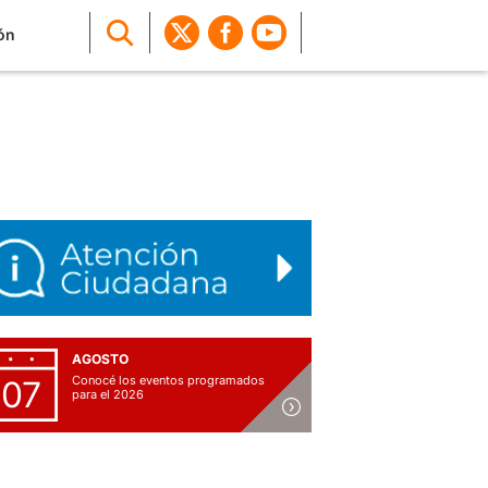
ón
AGOSTO
Conocé los eventos programados
07
para el 2026