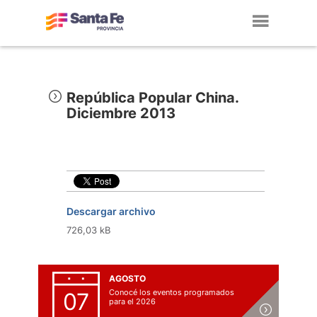
Toggl
navig
República Popular China.
Diciembre 2013
Descargar archivo
726,03 kB
AGOSTO
Conocé los eventos programados
07
para el 2026