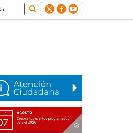
ón
AGOSTO
Conocé los eventos programados
07
para el 2026