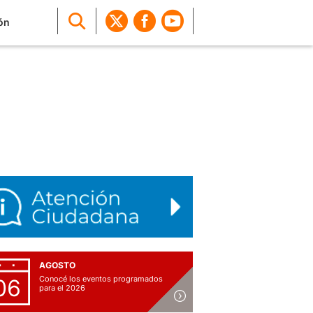
ón
AGOSTO
Conocé los eventos programados
06
para el 2026