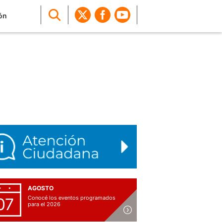
ón
AGOSTO
Conocé los eventos programados
07
para el 2026