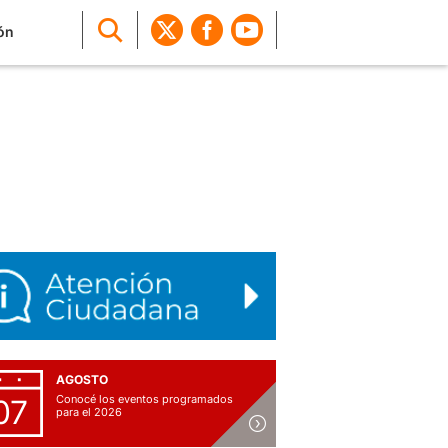
ón
AGOSTO
Conocé los eventos programados
07
para el 2026