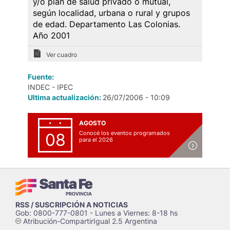
y/o plan de salud privado o mutual,
según localidad, urbana o rural y grupos
de edad. Departamento Las Colonias.
Año 2001
Ver cuadro
Fuente:
INDEC - IPEC
Ultima actualización:
26/07/2006 - 10:09
AGOSTO
Conocé los eventos programados
08
para el 2026
RSS / SUSCRIPCIÓN A NOTICIAS
Gob: 0800-777-0801 - Lunes a Viernes: 8-18 hs
Atribución-CompartirIgual 2.5 Argentina
c