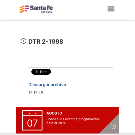
Toggl
navig
DTR 2-1998
Descargar archivo
12,17 kB
AGOSTO
Conocé los eventos programados
07
para el 2026