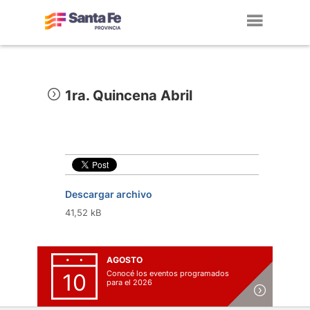
Toggl
navig
1ra. Quincena Abril
Descargar archivo
41,52 kB
AGOSTO
Conocé los eventos programados
10
para el 2026