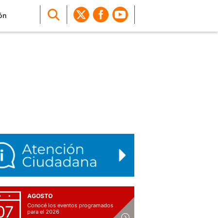
ón
AGOSTO
Conocé los eventos programados
07
para el 2026