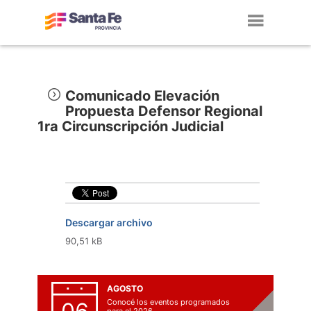
Toggl
navig
Comunicado Elevación
Propuesta Defensor Regional
1ra Circunscripción Judicial
Descargar archivo
90,51 kB
AGOSTO
Conocé los eventos programados