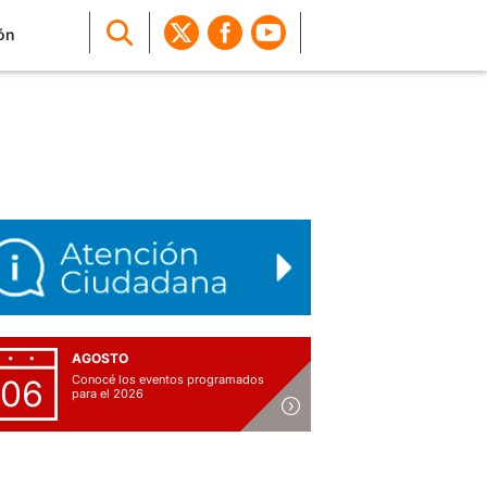
ón
AGOSTO
Conocé los eventos programados
06
para el 2026