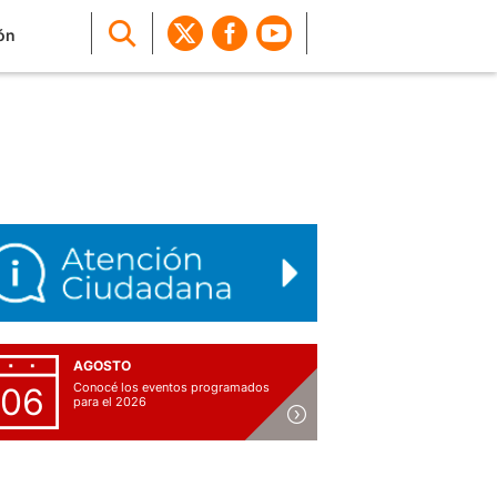
ón
AGOSTO
Conocé los eventos programados
06
para el 2026