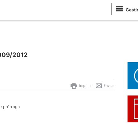
Gesti
0009/2012
Imprimir
Enviar
e prórroga