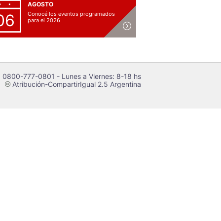
AGOSTO
Conocé los eventos programados
06
para el 2026
 0800-777-0801 - Lunes a Viernes: 8-18 hs
Atribución-CompartirIgual 2.5 Argentina
c