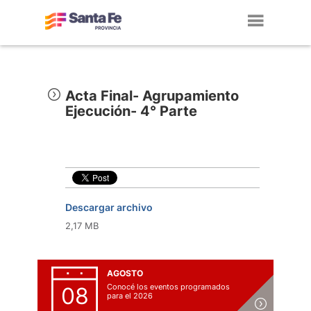
Toggl
navig
Acta Final- Agrupamiento
Ejecución- 4° Parte
Descargar archivo
2,17 MB
AGOSTO
Conocé los eventos programados
08
para el 2026