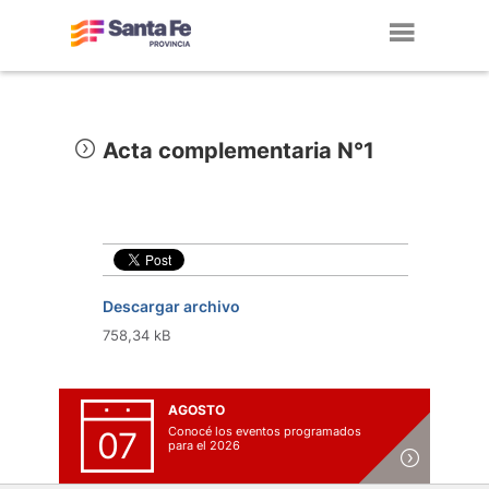
Toggl
navig
Acta complementaria N°1
Descargar archivo
758,34 kB
AGOSTO
Conocé los eventos programados
07
para el 2026