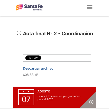
Toggl
navig
Acta final N° 2 - Coordinación
Descargar archivo
608,83 kB
AGOSTO
Conocé los eventos programados
07
para el 2026